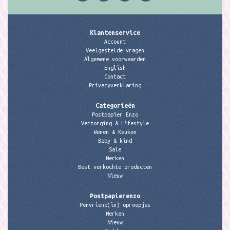
Klantenservice
Account
Veelgestelde vragen
Algemene voorwaarden
English
Contact
Privacyverklaring
Categorieën
Postpapier Enzo
Verzorging & Lifestyle
Wonen & Keuken
Baby & kind
Sale
Merken
Best verkochte producten
Nieuw
Postpapierenzo
Penvriend(in) oproepjes
Merken
Nieuw