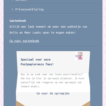
Privacyverklaring
Gastenboek
Altijd een leuk moment om weer een pakketje van
Anita en Meer Leuks open te mogen maken!
Ga naar gastenboek
Speciaal voor onze
Postpapierenzo fans!
Ben je op zoek naar een leuke penvriend(in)?
Dan kun je hier je oproepje plaatsen. Je kunt
natuurlijk ook reageren op een oproepje van
iemand anders.
Ga naar de oproepjes