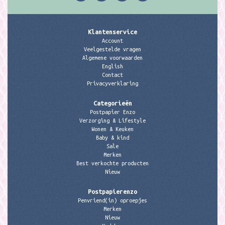
Klantenservice
Account
Veelgestelde vragen
Algemene voorwaarden
English
Contact
Privacyverklaring
Categorieën
Postpapier Enzo
Verzorging & Lifestyle
Wonen & Keuken
Baby & kind
Sale
Merken
Best verkochte producten
Nieuw
Postpapierenzo
Penvriend(in) oproepjes
Merken
Nieuw