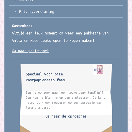
Privacyverklaring
Gastenboek
Altijd een leuk moment om weer een pakketje van
Anita en Meer Leuks open te mogen maken!
Ga naar gastenboek
Speciaal voor onze
Postpapierenzo fans!
Ben je op zoek naar een leuke penvriend(in)?
Dan kun je hier je oproepje plaatsen. Je kunt
natuurlijk ook reageren op een oproepje van
iemand anders.
Ga naar de oproepjes