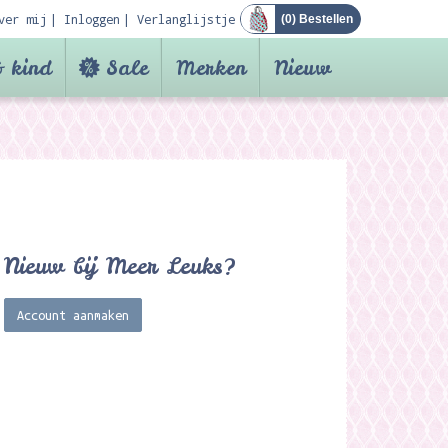
ver mij
Inloggen
Verlanglijstje
(
0
) Bestellen
 kind
Sale
Merken
Nieuw
Nieuw bij Meer Leuks?
Account aanmaken