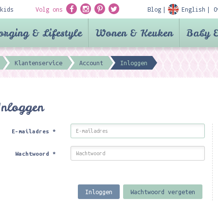
kids
Volg ons
Blog
English
O
orging & Lifestyle
Wonen & Keuken
Baby &
Klantenservice
Account
Inloggen
Inloggen
E-mailadres
*
Wachtwoord
*
Inloggen
Wachtwoord vergeten