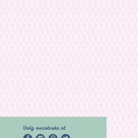
Volg meerleuks.nl