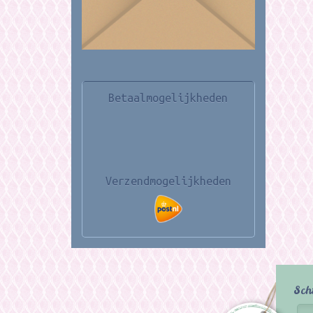
Betaalmogelijkheden
Verzendmogelijkheden
Sch