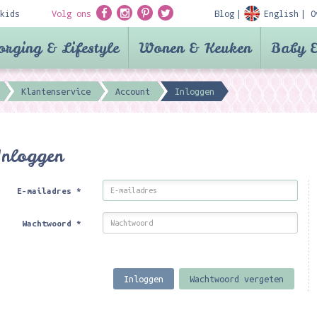
kids
Volg ons
Blog
English
O
orging & Lifestyle
Wonen & Keuken
Baby &
Klantenservice
Account
Inloggen
Inloggen
E-mailadres
*
Wachtwoord
*
Inloggen
Wachtwoord vergeten