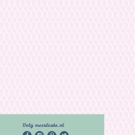
Volg meerleuks.nl