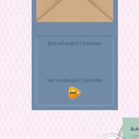
Betaalmogelijkheden
Verzendmogelijkheden
Sch