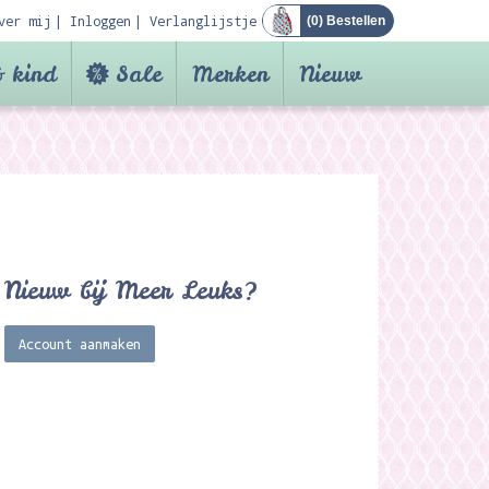
ver mij
Inloggen
Verlanglijstje
(
0
) Bestellen
 kind
Sale
Merken
Nieuw
Nieuw bij Meer Leuks?
Account aanmaken