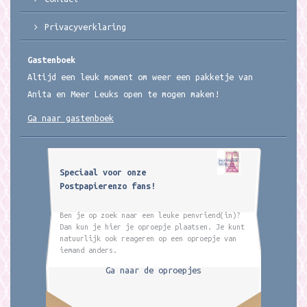
Privacyverklaring
Gastenboek
Altijd een leuk moment om weer een pakketje van
Anita en Meer Leuks open te mogen maken!
Ga naar gastenboek
Speciaal voor onze
Postpapierenzo fans!
Ben je op zoek naar een leuke penvriend(in)?
Dan kun je hier je oproepje plaatsen. Je kunt
natuurlijk ook reageren op een oproepje van
iemand anders.
Ga naar de oproepjes