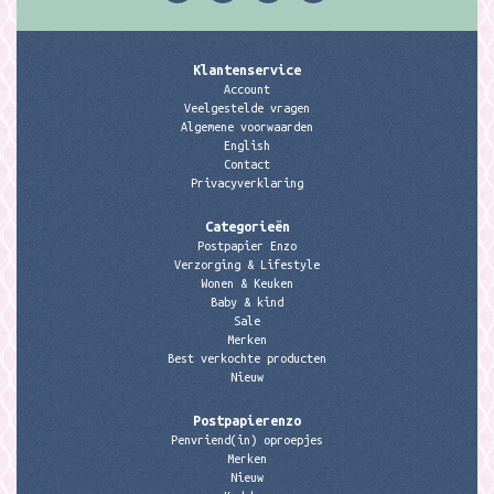
Klantenservice
Account
Veelgestelde vragen
Algemene voorwaarden
English
Contact
Privacyverklaring
Categorieën
Postpapier Enzo
Verzorging & Lifestyle
Wonen & Keuken
Baby & kind
Sale
Merken
Best verkochte producten
Nieuw
Postpapierenzo
Penvriend(in) oproepjes
Merken
Nieuw