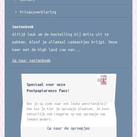
Privacyverklaring
Gastenboek
Altijd leuk om de bestelling bij Anita uit te
pakken. Alsof je allemaal cadeautjes krijgt. Deze
keer met de high land cow van...
Ga naar gastenboek
Speciaal voor onze
Postpapierenzo fans!
Ben je op zoek naar een leuke penvriend(in)?
Dan kun je hier je oproepje plaatsen. Je kunt
natuurlijk ook reageren op een oproepje van
iemand anders.
Ga naar de oproepjes