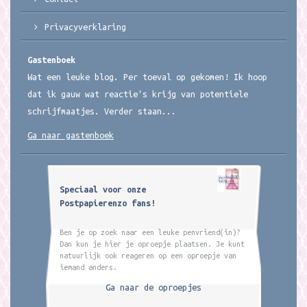
Privacyverklaring
Gastenboek
Wat een leuke blog. Per toeval op gekomen! Ik hoop
dat ik gauw wat reactie's krijg van potentiele
schrijfmaatjes. Verder staan...
Ga naar gastenboek
Speciaal voor onze
Postpapierenzo fans!
Ben je op zoek naar een leuke penvriend(in)?
Dan kun je hier je oproepje plaatsen. Je kunt
natuurlijk ook reageren op een oproepje van
iemand anders.
Ga naar de oproepjes