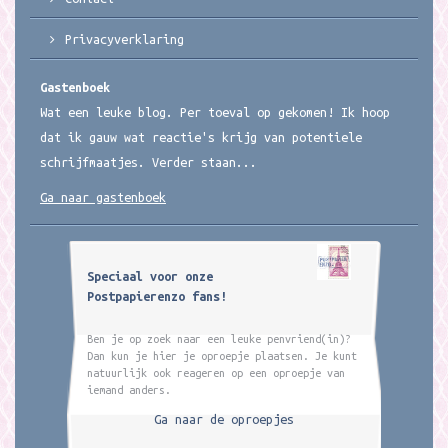
Privacyverklaring
Gastenboek
Wat een leuke blog. Per toeval op gekomen! Ik hoop
dat ik gauw wat reactie's krijg van potentiele
schrijfmaatjes. Verder staan...
Ga naar gastenboek
Speciaal voor onze
Postpapierenzo fans!
Ben je op zoek naar een leuke penvriend(in)?
Dan kun je hier je oproepje plaatsen. Je kunt
natuurlijk ook reageren op een oproepje van
iemand anders.
Ga naar de oproepjes