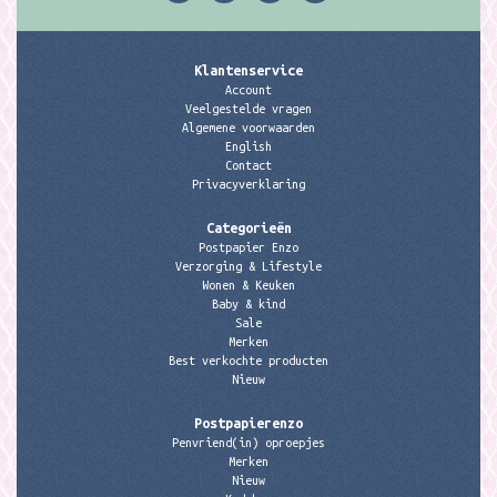
Klantenservice
Account
Veelgestelde vragen
Algemene voorwaarden
English
Contact
Privacyverklaring
Categorieën
Postpapier Enzo
Verzorging & Lifestyle
Wonen & Keuken
Baby & kind
Sale
Merken
Best verkochte producten
Nieuw
Postpapierenzo
Penvriend(in) oproepjes
Merken
Nieuw