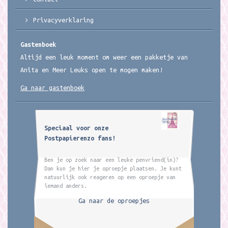
Privacyverklaring
Gastenboek
Altijd een leuk moment om weer een pakketje van
Anita en Meer Leuks open te mogen maken!
Ga naar gastenboek
Speciaal voor onze
Postpapierenzo fans!
Ben je op zoek naar een leuke penvriend(in)?
Dan kun je hier je oproepje plaatsen. Je kunt
natuurlijk ook reageren op een oproepje van
iemand anders.
Ga naar de oproepjes