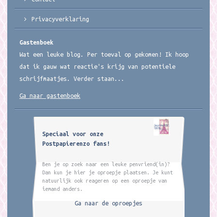
Privacyverklaring
Gastenboek
Wat een leuke blog. Per toeval op gekomen! Ik hoop
dat ik gauw wat reactie's krijg van potentiele
schrijfmaatjes. Verder staan...
Ga naar gastenboek
Speciaal voor onze
Postpapierenzo fans!
Ben je op zoek naar een leuke penvriend(in)?
Dan kun je hier je oproepje plaatsen. Je kunt
natuurlijk ook reageren op een oproepje van
iemand anders.
Ga naar de oproepjes