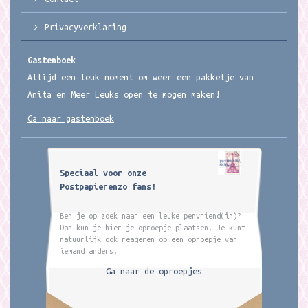
Privacyverklaring
Gastenboek
Altijd een leuk moment om weer een pakketje van
Anita en Meer Leuks open te mogen maken!
Ga naar gastenboek
Speciaal voor onze
Postpapierenzo fans!
Ben je op zoek naar een leuke penvriend(in)?
Dan kun je hier je oproepje plaatsen. Je kunt
natuurlijk ook reageren op een oproepje van
iemand anders.
Ga naar de oproepjes