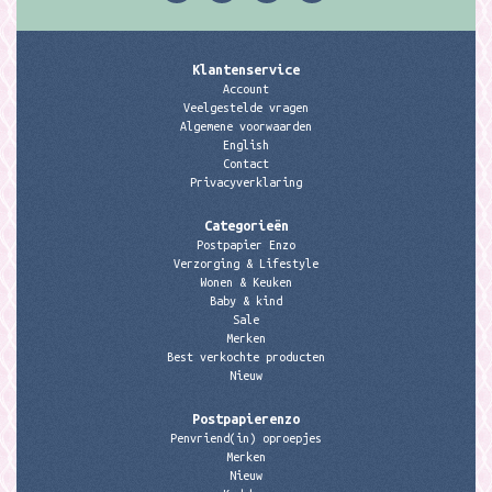
Klantenservice
Account
Veelgestelde vragen
Algemene voorwaarden
English
Contact
Privacyverklaring
Categorieën
Postpapier Enzo
Verzorging & Lifestyle
Wonen & Keuken
Baby & kind
Sale
Merken
Best verkochte producten
Nieuw
Postpapierenzo
Penvriend(in) oproepjes
Merken
Nieuw