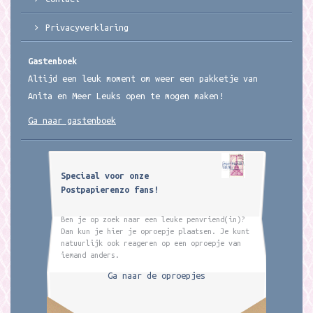
Privacyverklaring
Gastenboek
Altijd een leuk moment om weer een pakketje van
Anita en Meer Leuks open te mogen maken!
Ga naar gastenboek
Speciaal voor onze
Postpapierenzo fans!
Ben je op zoek naar een leuke penvriend(in)?
Dan kun je hier je oproepje plaatsen. Je kunt
natuurlijk ook reageren op een oproepje van
iemand anders.
Ga naar de oproepjes