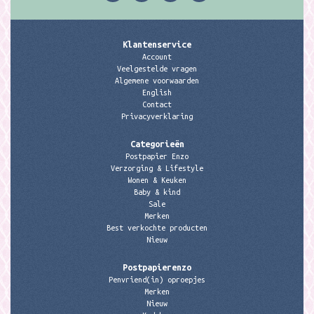
Klantenservice
Account
Veelgestelde vragen
Algemene voorwaarden
English
Contact
Privacyverklaring
Categorieën
Postpapier Enzo
Verzorging & Lifestyle
Wonen & Keuken
Baby & kind
Sale
Merken
Best verkochte producten
Nieuw
Postpapierenzo
Penvriend(in) oproepjes
Merken
Nieuw