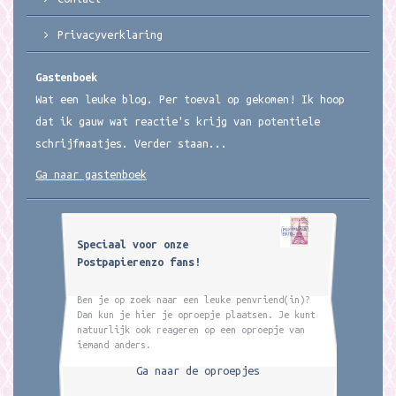
Privacyverklaring
Gastenboek
Wat een leuke blog. Per toeval op gekomen! Ik hoop
dat ik gauw wat reactie's krijg van potentiele
schrijfmaatjes. Verder staan...
Ga naar gastenboek
Speciaal voor onze
Postpapierenzo fans!
Ben je op zoek naar een leuke penvriend(in)?
Dan kun je hier je oproepje plaatsen. Je kunt
natuurlijk ook reageren op een oproepje van
iemand anders.
Ga naar de oproepjes