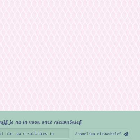
rijf je nu in voor onze nieuwsbrief
Aanmelden nieuwsbrief