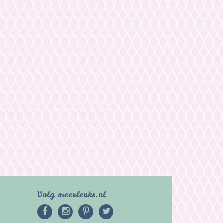
Volg meerleuks.nl