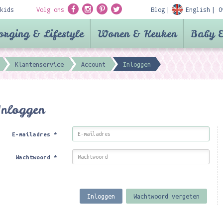
kids
Volg ons
Blog
English
O
orging & Lifestyle
Wonen & Keuken
Baby &
Klantenservice
Account
Inloggen
Inloggen
E-mailadres
*
Wachtwoord
*
Inloggen
Wachtwoord vergeten