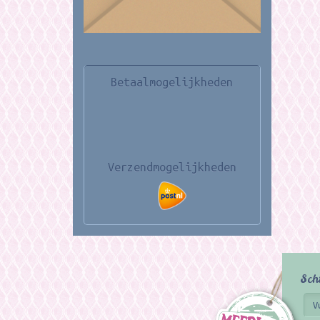
Betaalmogelijkheden
Verzendmogelijkheden
Sch