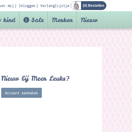
ver mij
Inloggen
Verlanglijstje
(
0
) Bestellen
 kind
Sale
Merken
Nieuw
Nieuw bij Meer Leuks?
Account aanmaken