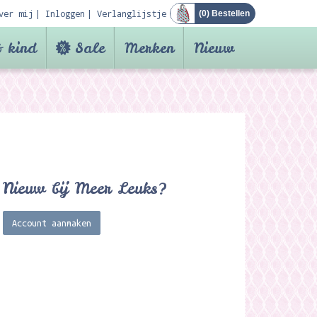
ver mij
Inloggen
Verlanglijstje
(
0
) Bestellen
 kind
Sale
Merken
Nieuw
Nieuw bij Meer Leuks?
Account aanmaken