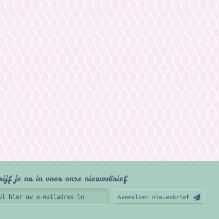
rijf je nu in voor onze nieuwsbrief
Aanmelden nieuwsbrief