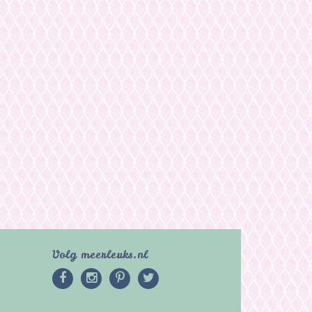
Volg meerleuks.nl