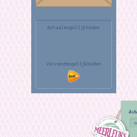
Betaalmogelijkheden
Verzendmogelijkheden
Sch