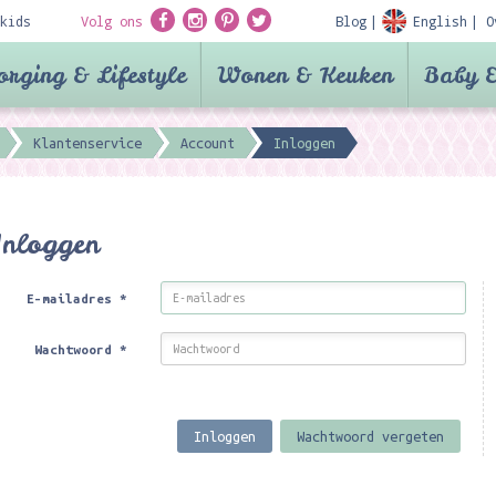
kids
Volg ons
Blog
English
O
orging & Lifestyle
Wonen & Keuken
Baby &
Klantenservice
Account
Inloggen
Inloggen
E-mailadres
*
Wachtwoord
*
Inloggen
Wachtwoord vergeten