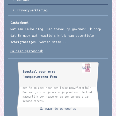
Privacyverklaring
Gastenboek
Wat een leuke blog. Per toeval op gekomen! Ik hoop
dat ik gauw wat reactie's krijg van potentiele
schrijfmaatjes. Verder staan...
Ga naar gastenboek
Speciaal voor onze
Postpapierenzo fans!
Ben je op zoek naar een leuke penvriend(in)?
Dan kun je hier je oproepje plaatsen. Je kunt
natuurlijk ook reageren op een oproepje van
iemand anders.
Ga naar de oproepjes