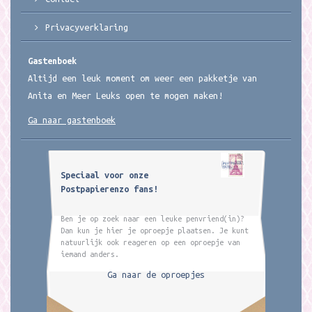
Privacyverklaring
Gastenboek
Altijd een leuk moment om weer een pakketje van
Anita en Meer Leuks open te mogen maken!
Ga naar gastenboek
Speciaal voor onze
Postpapierenzo fans!
Ben je op zoek naar een leuke penvriend(in)?
Dan kun je hier je oproepje plaatsen. Je kunt
natuurlijk ook reageren op een oproepje van
iemand anders.
Ga naar de oproepjes