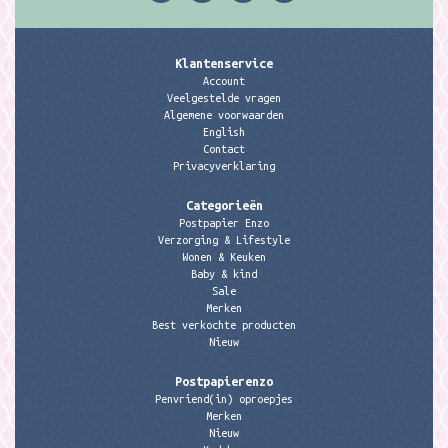
Klantenservice
Account
Veelgestelde vragen
Algemene voorwaarden
English
Contact
Privacyverklaring
Categorieën
Postpapier Enzo
Verzorging & Lifestyle
Wonen & Keuken
Baby & kind
Sale
Merken
Best verkochte producten
Nieuw
Postpapierenzo
Penvriend(in) oproepjes
Merken
Nieuw