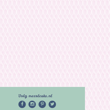
Volg meerleuks.nl