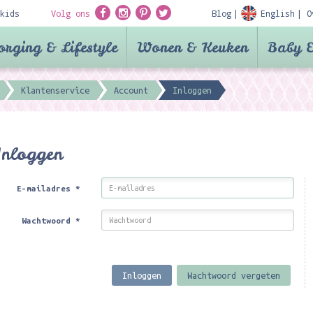
kids
Volg ons
Blog
English
O
orging & Lifestyle
Wonen & Keuken
Baby &
Klantenservice
Account
Inloggen
Inloggen
E-mailadres
*
Wachtwoord
*
Inloggen
Wachtwoord vergeten