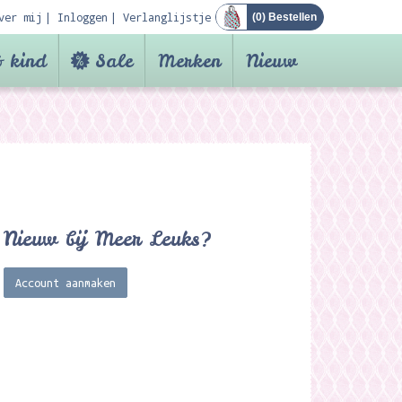
ver mij
Inloggen
Verlanglijstje
(
0
) Bestellen
 kind
Sale
Merken
Nieuw
Nieuw bij Meer Leuks?
Account aanmaken