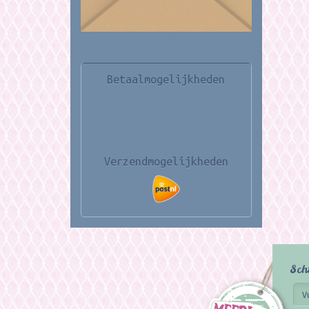
Betaalmogelijkheden
Verzendmogelijkheden
Sch