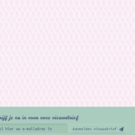
rijf je nu in voor onze nieuwsbrief
Aanmelden nieuwsbrief