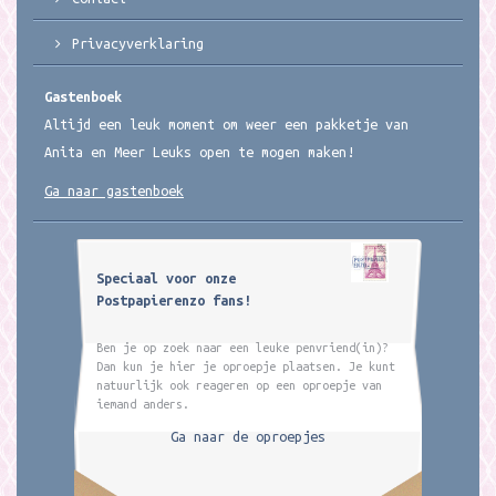
Privacyverklaring
Gastenboek
Altijd een leuk moment om weer een pakketje van
Anita en Meer Leuks open te mogen maken!
Ga naar gastenboek
Speciaal voor onze
Postpapierenzo fans!
Ben je op zoek naar een leuke penvriend(in)?
Dan kun je hier je oproepje plaatsen. Je kunt
natuurlijk ook reageren op een oproepje van
iemand anders.
Ga naar de oproepjes