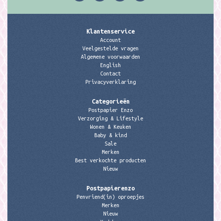
Klantenservice
Account
Veelgestelde vragen
Algemene voorwaarden
English
Contact
Privacyverklaring
Categorieën
Postpapier Enzo
Verzorging & Lifestyle
Wonen & Keuken
Baby & kind
Sale
Merken
Best verkochte producten
Nieuw
Postpapierenzo
Penvriend(in) oproepjes
Merken
Nieuw