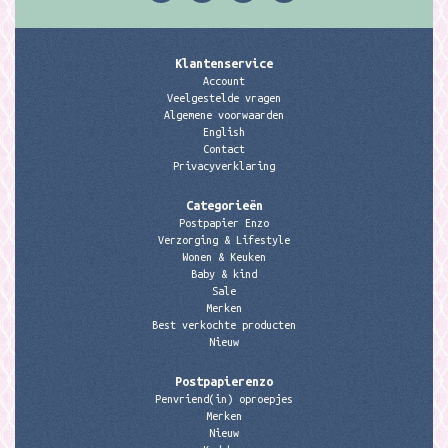
Klantenservice
Account
Veelgestelde vragen
Algemene voorwaarden
English
Contact
Privacyverklaring
Categorieën
Postpapier Enzo
Verzorging & Lifestyle
Wonen & Keuken
Baby & kind
Sale
Merken
Best verkochte producten
Nieuw
Postpapierenzo
Penvriend(in) oproepjes
Merken
Nieuw