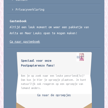
Privacyverklaring
Gastenboek
Altijd een leuk moment om weer een pakketje van
Anita en Meer Leuks open te mogen maken!
Ga naar gastenboek
Speciaal voor onze
Postpapierenzo fans!
Ben je op zoek naar een leuke penvriend(in)?
Dan kun je hier je oproepje plaatsen. Je kunt
natuurlijk ook reageren op een oproepje van
iemand anders.
Ga naar de oproepjes