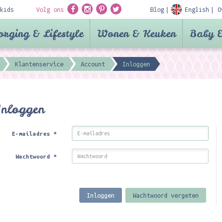
kids
Volg ons
Blog
English
O
orging & Lifestyle
Wonen & Keuken
Baby &
Klantenservice
Account
Inloggen
Inloggen
E-mailadres
*
Wachtwoord
*
Inloggen
Wachtwoord vergeten