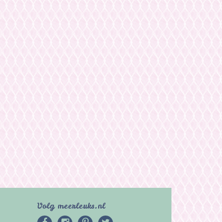
Volg meerleuks.nl