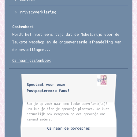
Privacyverklaring
Gastenboek
Wordt het niet eens tijd dat de Nobelprijs voor de
leukste webshop én de ongeëvenaarde afhandeling van
de bestellingen...
Ga naar gastenboek
Speciaal voor onze
Postpapierenzo fans!
Ben je op zoek naar een leuke penvriend(in)?
Dan kun je hier je oproepje plaatsen. Je kunt
natuurlijk ook reageren op een oproepje van
iemand anders.
Ga naar de oproepjes