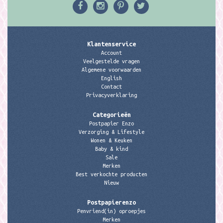
Klantenservice
Account
Veelgestelde vragen
Algemene voorwaarden
English
Contact
Privacyverklaring
Categorieën
Postpapier Enzo
Verzorging & Lifestyle
Wonen & Keuken
Baby & kind
Sale
Merken
Best verkochte producten
Nieuw
Postpapierenzo
Penvriend(in) oproepjes
Merken