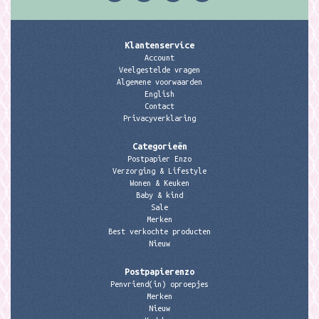
Klantenservice
Account
Veelgestelde vragen
Algemene voorwaarden
English
Contact
Privacyverklaring
Categorieën
Postpapier Enzo
Verzorging & Lifestyle
Wonen & Keuken
Baby & kind
Sale
Merken
Best verkochte producten
Nieuw
Postpapierenzo
Penvriend(in) oproepjes
Merken
Nieuw