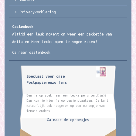
Privacyverklaring
Gastenboek
Altijd een leuk moment om weer een pakketje van
Anita en Meer Leuks open te mogen maken!
Ga naar gastenboek
Speciaal voor onze
Postpapierenzo fans!
Ben je op zoek naar een leuke penvriend(in)?
Dan kun je hier je oproepje plaatsen. Je kunt
natuurlijk ook reageren op een oproepje van
iemand anders.
Ga naar de oproepjes