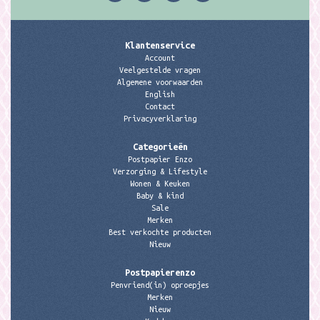
Klantenservice
Account
Veelgestelde vragen
Algemene voorwaarden
English
Contact
Privacyverklaring
Categorieën
Postpapier Enzo
Verzorging & Lifestyle
Wonen & Keuken
Baby & kind
Sale
Merken
Best verkochte producten
Nieuw
Postpapierenzo
Penvriend(in) oproepjes
Merken
Nieuw