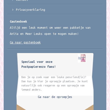
Privacyverklaring
Gastenboek
Altijd een leuk moment om weer een pakketje van
Anita en Meer Leuks open te mogen maken!
Ga naar gastenboek
Speciaal voor onze
Postpapierenzo fans!
Ben je op zoek naar een leuke penvriend(in)?
Dan kun je hier je oproepje plaatsen. Je kunt
natuurlijk ook reageren op een oproepje van
iemand anders.
Ga naar de oproepjes