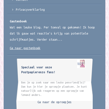
Privacyverklaring
Gastenboek
Wat een leuke blog. Per toeval op gekomen! Ik hoop
dat ik gauw wat reactie's krijg van potentiele
schrijfmaatjes. Verder staan...
Ga naar gastenboek
Speciaal voor onze
Postpapierenzo fans!
Ben je op zoek naar een leuke penvriend(in)?
Dan kun je hier je oproepje plaatsen. Je kunt
natuurlijk ook reageren op een oproepje van
iemand anders.
Ga naar de oproepjes