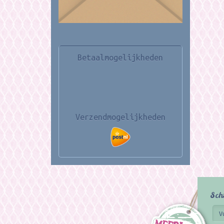
Betaalmogelijkheden
Verzendmogelijkheden
Sch