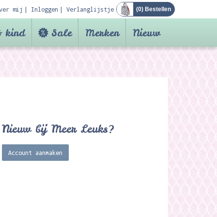
ver mij
Inloggen
Verlanglijstje
(
0
) Bestellen
 kind
Sale
Merken
Nieuw
Nieuw bij Meer Leuks?
Account aanmaken