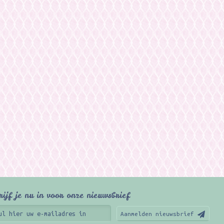
rijf je nu in voor onze nieuwsbrief
Aanmelden nieuwsbrief