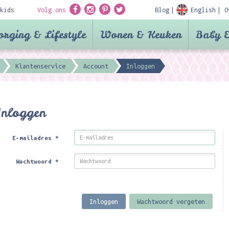
kids
Volg ons
Blog
English
O
orging & Lifestyle
Wonen & Keuken
Baby &
Klantenservice
Account
Inloggen
Inloggen
E-mailadres
*
Wachtwoord
*
Inloggen
Wachtwoord vergeten