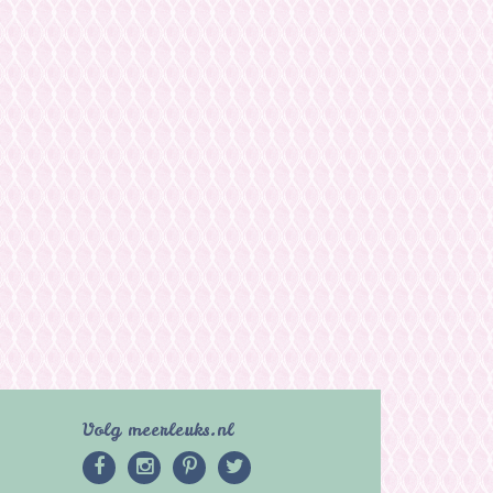
Volg meerleuks.nl