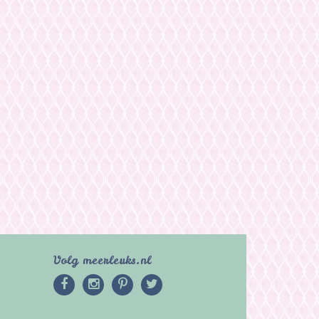
Volg meerleuks.nl