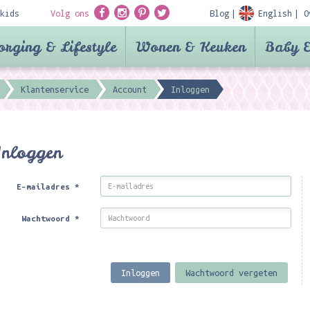
kids
Volg ons
Blog
English
O
orging & Lifestyle
Wonen & Keuken
Baby &
Klantenservice
Account
Inloggen
Inloggen
E-mailadres
*
Wachtwoord
*
Inloggen
Wachtwoord vergeten