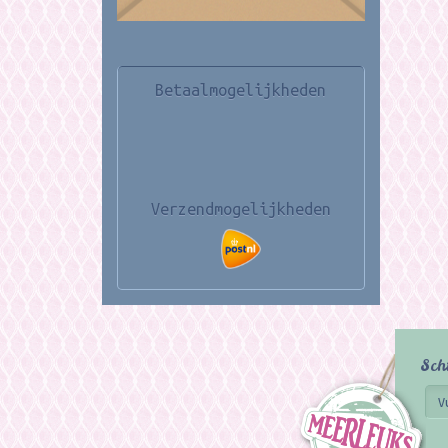
Betaalmogelijkheden
Verzendmogelijkheden
Sch