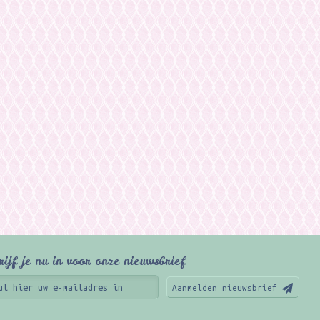
rijf je nu in voor onze nieuwsbrief
Aanmelden nieuwsbrief