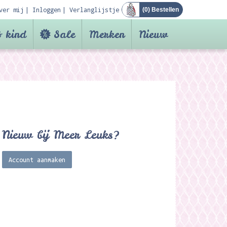
ver mij
Inloggen
Verlanglijstje
(
0
) Bestellen
 kind
Sale
Merken
Nieuw
Nieuw bij Meer Leuks?
Account aanmaken