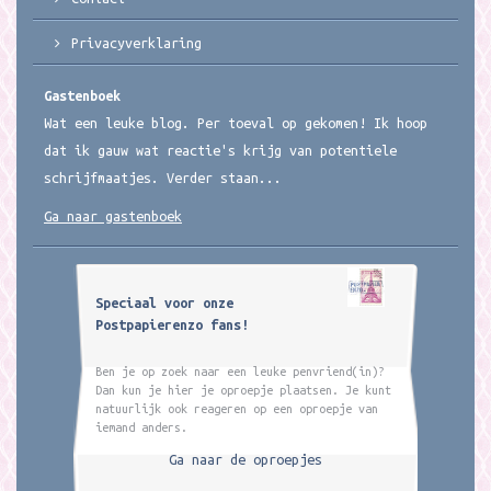
Privacyverklaring
Gastenboek
Wat een leuke blog. Per toeval op gekomen! Ik hoop
dat ik gauw wat reactie's krijg van potentiele
schrijfmaatjes. Verder staan...
Ga naar gastenboek
Speciaal voor onze
Postpapierenzo fans!
Ben je op zoek naar een leuke penvriend(in)?
Dan kun je hier je oproepje plaatsen. Je kunt
natuurlijk ook reageren op een oproepje van
iemand anders.
Ga naar de oproepjes