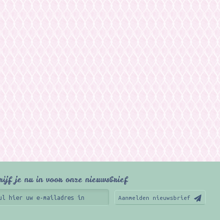
rijf je nu in voor onze nieuwsbrief
Aanmelden nieuwsbrief