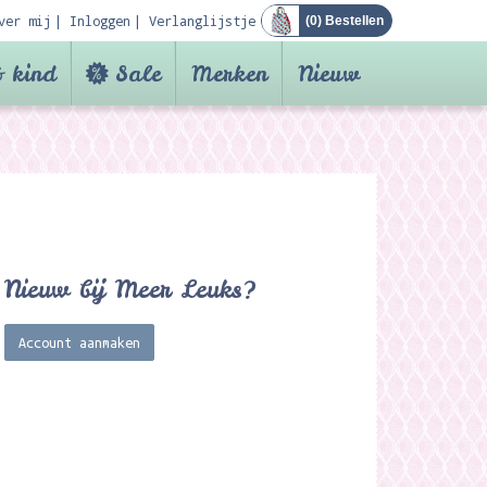
ver mij
Inloggen
Verlanglijstje
(
0
) Bestellen
 kind
Sale
Merken
Nieuw
Nieuw bij Meer Leuks?
Account aanmaken