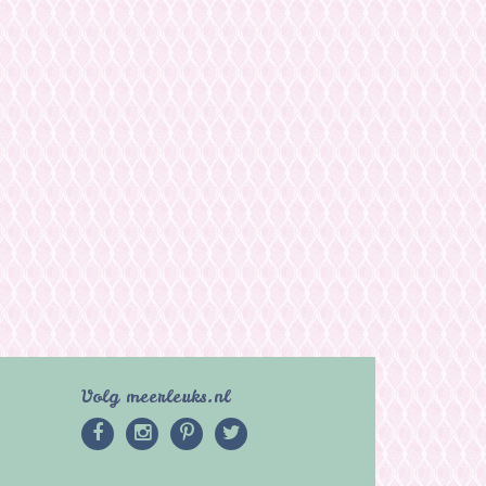
Volg meerleuks.nl