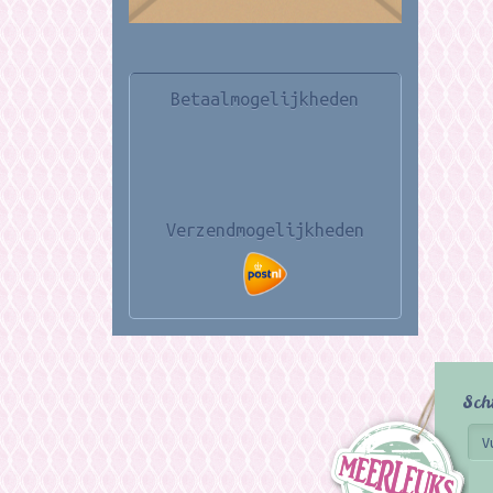
Betaalmogelijkheden
Verzendmogelijkheden
Sch