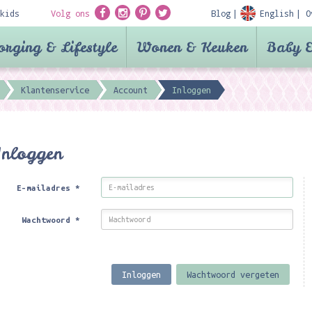
kids
Volg ons
Blog
English
O
orging & Lifestyle
Wonen & Keuken
Baby &
Klantenservice
Account
Inloggen
Inloggen
E-mailadres
*
Wachtwoord
*
Inloggen
Wachtwoord vergeten