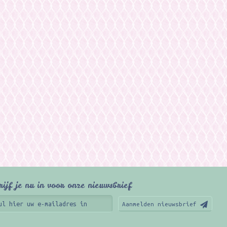
rijf je nu in voor onze nieuwsbrief
Aanmelden nieuwsbrief