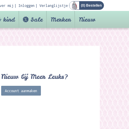
ver mij
Inloggen
Verlanglijstje
(
0
) Bestellen
 kind
Sale
Merken
Nieuw
Nieuw bij Meer Leuks?
Account aanmaken