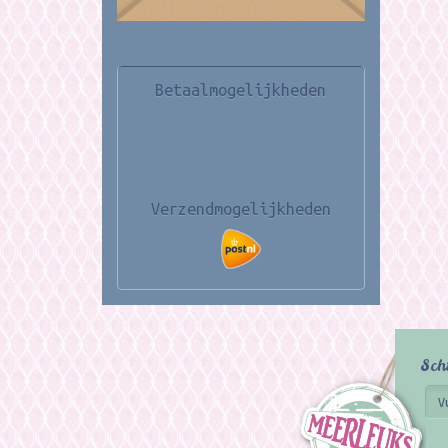
Betaalmogelijkheden
Verzendmogelijkheden
Sch