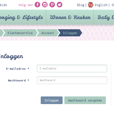
kids
Volg ons
Blog
English
O
orging & Lifestyle
Wonen & Keuken
Baby &
Klantenservice
Account
Inloggen
Inloggen
E-mailadres
*
Wachtwoord
*
Inloggen
Wachtwoord vergeten