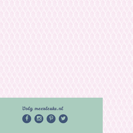
Volg meerleuks.nl