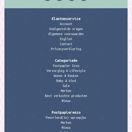
Klantenservice
Account
Veelgestelde vragen
Algemene voorwaarden
English
Contact
Privacyverklaring
Categorieën
Postpapier Enzo
Verzorging & Lifestyle
Wonen & Keuken
Baby & kind
Sale
Merken
Best verkochte producten
Nieuw
Postpapierenzo
Penvriend(in) oproepjes
Merken
Nieuw