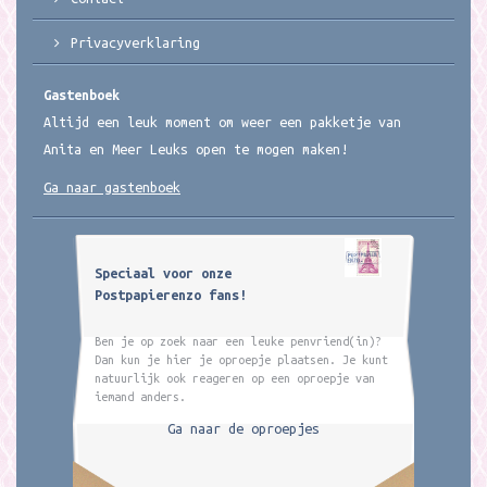
Privacyverklaring
Gastenboek
Altijd een leuk moment om weer een pakketje van
Anita en Meer Leuks open te mogen maken!
Ga naar gastenboek
Speciaal voor onze
Postpapierenzo fans!
Ben je op zoek naar een leuke penvriend(in)?
Dan kun je hier je oproepje plaatsen. Je kunt
natuurlijk ook reageren op een oproepje van
iemand anders.
Ga naar de oproepjes