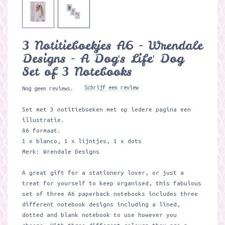
3 Notitieboekjes A6 - Wrendale
Designs - A Dog's Life' Dog
Set of 3 Notebooks
Schrijf een review
Nog geen reviews.
Set met 3 notitieboeken met op iedere pagina een
illustratie.
A6 formaat.
1 x blanco, 1 x lijntjes, 1 x dots
Merk: Wrendale Designs
A great gift for a stationery lover, or just a
treat for yourself to keep organised, this fabulous
set of three A6 paperback notebooks includes three
different notebook designs including a lined,
dotted and blank notebook to use however you