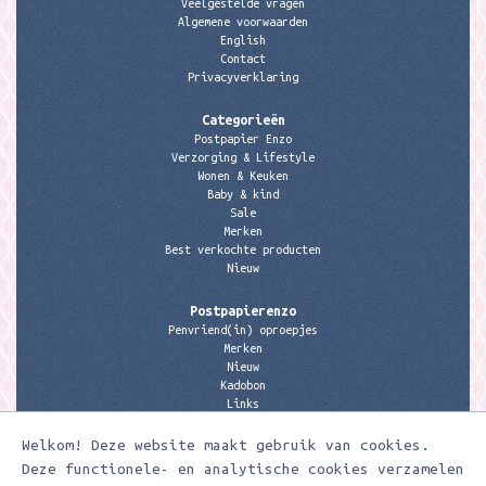
Veelgestelde vragen
Algemene voorwaarden
English
Contact
Privacyverklaring
Categorieën
Postpapier Enzo
Verzorging & Lifestyle
Wonen & Keuken
Baby & kind
Sale
Merken
Best verkochte producten
Nieuw
Postpapierenzo
Penvriend(in) oproepjes
Merken
Nieuw
Kadobon
Links
Welkom! Deze website maakt gebruik van cookies.
Contactgegevens
Meerleuks
Deze functionele- en analytische cookies verzamelen
anita@meerleuks.nl