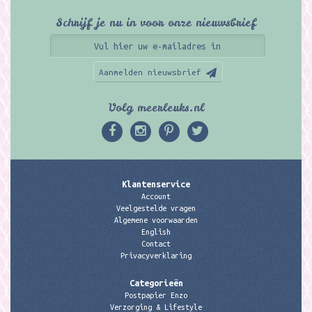
Schrijf je nu in voor onze nieuwsbrief
Aanmelden nieuwsbrief
Volg meerleuks.nl
Klantenservice
Account
Veelgestelde vragen
Algemene voorwaarden
English
Contact
Privacyverklaring
Categorieën
Postpapier Enzo
Verzorging & Lifestyle