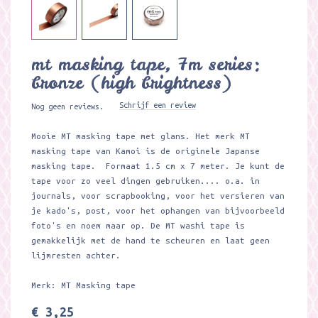
mt masking tape, 7m series:
bronze (high brightness)
Schrijf een review
Nog geen reviews.
Mooie MT masking tape met glans. Het merk MT
masking tape van Kamoi is de originele Japanse
masking tape. Formaat 1.5 cm x 7 meter. Je kunt de
tape voor zo veel dingen gebruiken.... o.a. in
journals, voor scrapbooking, voor het versieren van
je kado's, post, voor het ophangen van bijvoorbeeld
foto's en noem maar op. De MT washi tape is
gemakkelijk met de hand te scheuren en laat geen
lijmresten achter.
Merk: MT Masking tape
€ 3,25