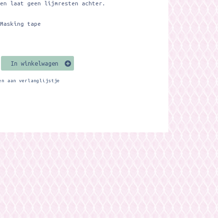
 en laat geen lijmresten achter.
 Masking tape
In winkelwagen
en aan verlanglijstje