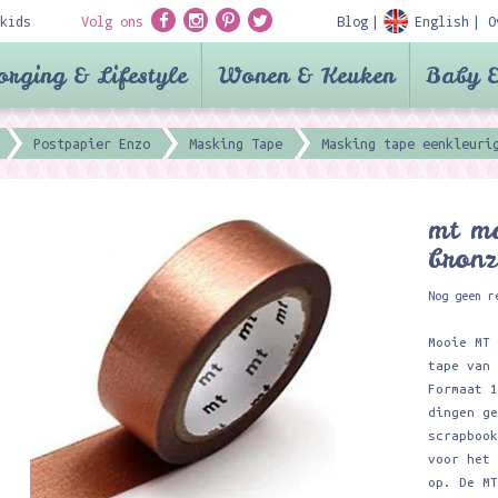
kids
Volg ons
Blog
English
O
orging & Lifestyle
Wonen & Keuken
Baby &
Postpapier Enzo
Masking Tape
Masking tape eenkleuri
mt ma
bronz
Nog geen r
Mooie MT
tape van
Formaat 
dingen g
scrapboo
voor het
op. De M