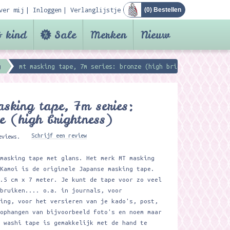
ver mij
Inloggen
Verlanglijstje
(
0
) Bestellen
 kind
Sale
Merken
Nieuw
g
mt masking tape, 7m series: bronze (high brightness)
sking tape, 7m series:
e (high brightness)
Schrijf een review
eviews.
 masking tape met glans. Het merk MT masking
 Kamoi is de originele Japanse masking tape.
1.5 cm x 7 meter. Je kunt de tape voor zo veel
ebruiken.... o.a. in journals, voor
king, voor het versieren van je kado's, post,
 ophangen van bijvoorbeeld foto's en noem maar
T washi tape is gemakkelijk met de hand te