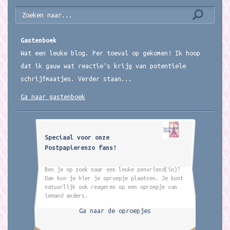
Gastenboek
Wat een leuke blog. Per toeval op gekomen! Ik hoop
dat ik gauw wat reactie's krijg van potentiele
schrijfmaatjes. Verder staan...
Ga naar gastenboek
Speciaal voor onze
Postpapierenzo fans!
Ben je op zoek naar een leuke penvriend(in)?
Dan kun je hier je oproepje plaatsen. Je kunt
natuurlijk ook reageren op een oproepje van
iemand anders.
Ga naar de oproepjes