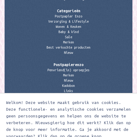
Categorieën
Postpapier Enzo
Verzorging & Lifestyle
Wonen & Keuken
Baby & kind
Sale
Merken
Best verkochte producten
Nieuw
Postpapierenzo
Penvriend(in) oproepjes
Merken
Nieuw
Kadobon
Links
Welkom! Deze website maakt gebruik van cookies.
Contactgegevens
Meerleuks
Deze functionele- en analytische cookies verzamelen
anita@meerleuks.nl
geen persoonsgegevens en helpen ons de website te
06 – 107 163 36
verbeteren. Nieuwsgierig hoe dit werkt? Klik dan op
KVK nummer: 58807179
de knop voor meer informatie. Ga je akkoord met de
BTW nummer: 853190859B01
voorwaarden? Klik dan op de groene knop.