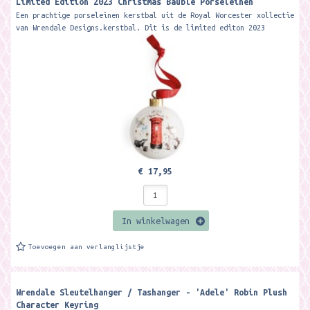
Limited Edition 2023 Christmas Bauble Porseleinen
Kerstbal
Een prachtige porseleinen kerstbal uit de Royal Worcester xollectie
van Wrendale Designs.kerstbal. Dit is de limited editon 2023
Deze...
€ 17,95
In winkelwagen
Toevoegen aan verlanglijstje
Wrendale Sleutelhanger / Tashanger - 'Adele' Robin Plush
Character Keyring