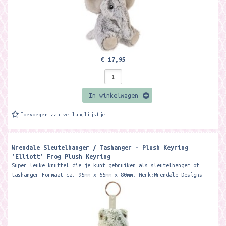
€ 17,95
In winkelwagen
Toevoegen aan verlanglijstje
Wrendale Sleutelhanger / Tashanger - Plush Keyring
'Elliott' Frog Plush Keyring
Super leuke knuffel die je kunt gebruiken als sleutelhanger of
tashanger Formaat ca. 95mm x 65mm x 80mm. Merk:Wrendale Designs
Meet Elliott,...