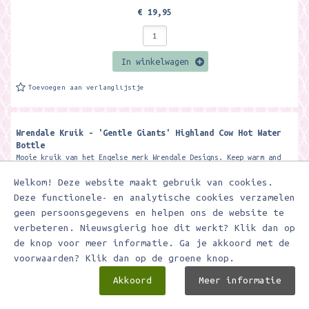
€ 19,95
In winkelwagen
Toevoegen aan verlanglijstje
Wrendale Kruik - 'Gentle Giants' Highland Cow Hot Water
Bottle
Mooie kruik van het Engelse merk Wrendale Designs. Keep warm and
cosy with our wonderful 'Gentle Giants' hot water bottle. The super
Welkom! Deze website maakt gebruik van cookies.
soft...
Deze functionele- en analytische cookies verzamelen
geen persoonsgegevens en helpen ons de website te
verbeteren. Nieuwsgierig hoe dit werkt? Klik dan op
de knop voor meer informatie. Ga je akkoord met de
voorwaarden? Klik dan op de groene knop.
Akkoord
Meer informatie