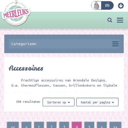
(
0
)
Bestellen
Togg
navi
Categorieën
Accessoires
Prachtige accessoires van Wrendale Designs.
O.a. thermosflessen, tassen, brillenkokers en lipbalm
394 resultaten
Sorteren op
Aantal per pagina
<<
<
1
2
3
4
5
>
>>