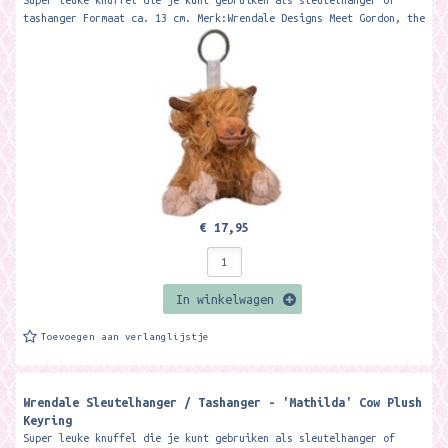
Super leuke knuffel die je kunt gebruiken als sleutelhanger of
tashanger Formaat ca. 13 cm. Merk:Wrendale Designs Meet Gordon, the
wonderful...
€ 17,95
In winkelwagen
Toevoegen aan verlanglijstje
Wrendale Sleutelhanger / Tashanger - 'Mathilda' Cow Plush
Keyring
Super leuke knuffel die je kunt gebruiken als sleutelhanger of