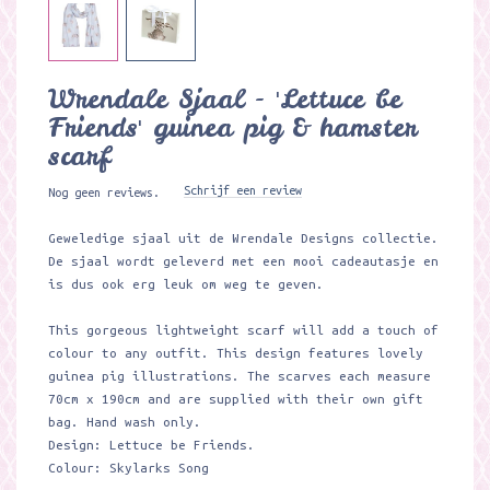
Wrendale Sjaal - 'Lettuce be
Friends' guinea pig & hamster
scarf
Schrijf een review
Nog geen reviews.
Geweledige sjaal uit de Wrendale Designs collectie.
De sjaal wordt geleverd met een mooi cadeautasje en
is dus ook erg leuk om weg te geven.
This gorgeous lightweight scarf will add a touch of
colour to any outfit. This design features lovely
guinea pig illustrations. The scarves each measure
70cm x 190cm and are supplied with their own gift
bag. Hand wash only.
Design: Lettuce be Friends.
Colour: Skylarks Song