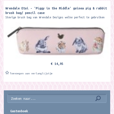
Wrendale Etui - 'Piggy in the Middle' guinea pig & rabbit
brush bag/ pencil case
Stevige brush bag van Wrendale Designs welke perfect te gebruiken
is als etui om allerei spulletjes in mee te nemen. Fornaat ca. 21 x
7 x 5 cm...
€ 14,95
Toevoegen aan verlanglijstje
Gastenboek