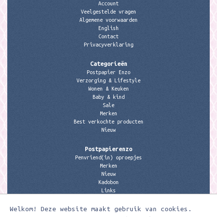
Account
Veelgestelde vragen
Algemene voorwaarden
English
Contact
Privacyverklaring
Categorieën
Postpapier Enzo
Verzorging & Lifestyle
Wonen & Keuken
Baby & kind
Sale
Merken
Best verkochte producten
Nieuw
Postpapierenzo
Penvriend(in) oproepjes
Merken
Nieuw
Kadobon
Links
Welkom! Deze website maakt gebruik van cookies.
Contactgegevens