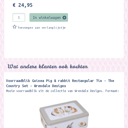
€ 24,95
In winkelwagen
Toevoegen aan verlanglijstje
Wat andere klanten ook kochten
Voorraadblik Guinea Pig & rabbit Rectangular Tin - The
Country Set - Wrendale Designs
Mooie voorraadblik uit de collectie van Wrendale Designs. Formaat:
16 x 22 x 8,5 cm. Featuring some of our artistically depicted
guinea pig and...