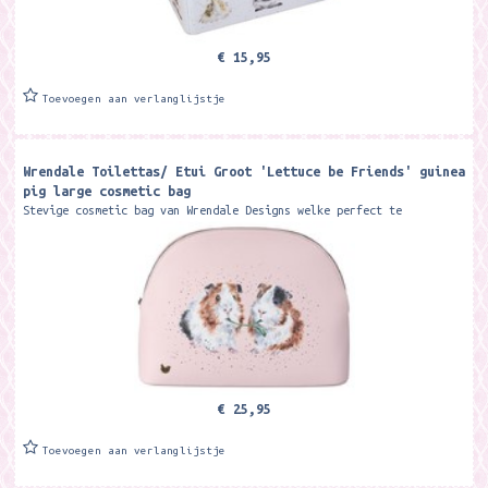
€ 15,95
Toevoegen aan verlanglijstje
Wrendale Toilettas/ Etui Groot 'Lettuce be Friends' guinea
pig large cosmetic bag
Stevige cosmetic bag van Wrendale Designs welke perfect te
gebruiken is als toilettas, make-up etui of gewoon etui. Met aan de
binnenkant een vakje...
€ 25,95
Toevoegen aan verlanglijstje