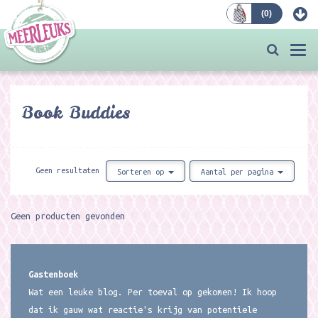
(
0
)
Bestellen
Togg
navi
Book Buddies
Geen resultaten
Sorteren op
Aantal per pagina
Geen producten gevonden
Gastenboek
Wat een leuke blog. Per toeval op gekomen! Ik hoop
dat ik gauw wat reactie's krijg van potentiele