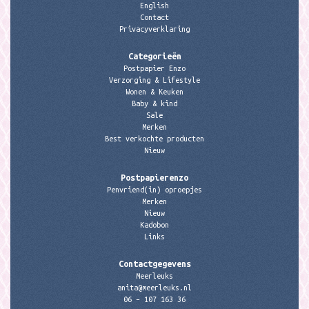
English
Contact
Privacyverklaring
Categorieën
Postpapier Enzo
Verzorging & Lifestyle
Wonen & Keuken
Baby & kind
Sale
Merken
Best verkochte producten
Nieuw
Postpapierenzo
Penvriend(in) oproepjes
Merken
Nieuw
Kadobon
Links
Contactgegevens
Meerleuks
anita@meerleuks.nl
06 – 107 163 36