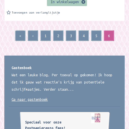
In winkelwagen
Toevoegen aan verlanglijstje
«
‹
1
2
3
4
5
6
Gastenboek
Wat een leuke blog. Per toeval op gekomen! Ik hoop
dat ik gauw wat reactie's krijg van potentiele
schrijfmaatjes. Verder staan...
Ga naar gastenboek
Speciaal voor onze
Postpapierenzo fans!