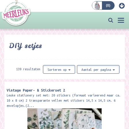
(
0
)
Bestellen
Togg
navi
DIY setjes
139 resultaten
Sorteren op
Aantal per pagina
Vintage Paper- & Stickerset 2
Leuke stationery set met: 20 stickers (formaat varieerend maar ca.
10 x 8 cm) 2 transparante vellen met stickers 14,5 x 14,5 cm. 6
envelopjes.(2...