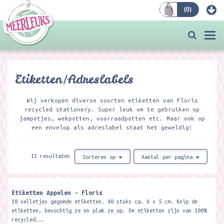
(
0
)
Bestellen
Togg
navi
Etiketten/Adreslabels
Wij verkopen diverse soorten etiketten van Floris
recycled stationery. Super leuk om te gebruiken op
jampotjes, wekpotten, voorraadpotten etc. Maar ook op
een envelop als adreslabel staat het geweldig!
11 resultaten
Sorteren op
Aantal per pagina
Etiketten Appelen - Floris
10 velletjes gegomde etiketten. 40 stuks ca. 6 x 5 cm. Knip de
etiketten, bevochtig ze en plak ze op. De etiketten zijn van 100%
recycled...