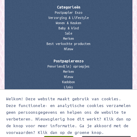
Categorieën
Postpapier Enzo
Verzorging & Lifestyle
Wonen & Keuken
Baby & kind
Sale
Merken
Best verkochte producten
Nieuw
Postpapierenzo
Penvriend(in) oproepjes
Merken
Nieuw
Kadobon
Links
Welkom! Deze website maakt gebruik van cookies.
Contactgegevens
Meerleuks
Deze functionele- en analytische cookies verzamelen
anita@meerleuks.nl
geen persoonsgegevens en helpen ons de website te
06 – 107 163 36
verbeteren. Nieuwsgierig hoe dit werkt? Klik dan op
de knop voor meer informatie. Ga je akkoord met de
KVK nummer: 58807179
BTW nummer: 853190859B01
voorwaarden? Klik dan op de groene knop.