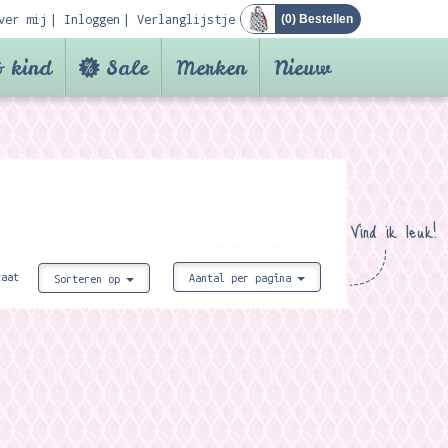
ver mij
Inloggen
Verlanglijstje
(
0
) Bestellen
 kind
Sale
Merken
Nieuw
Vind ik leuk!
taat
Aantal per pagina
Sorteren op