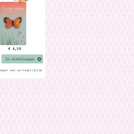
ciale gelegenheid...
€ 6,50
In winkelwagen
oegen aan verlanglijstje