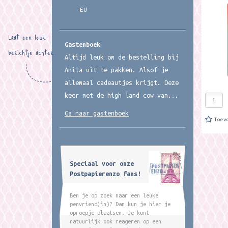
een spe
EU
Laat een leuk
Gastenboek
berichtje achter
Altijd leuk om de bestelling bij
Anita uit te pakken. Alsof je
allemaal cadeautjes krijgt. Deze
keer met de high land cow van...
Ga naar gastenboek
Toev
Speciaal voor onze
Postpapierenzo fans!
Ben je op zoek naar een leuke
penvriend(in)? Dan kun je hier je
oproepje plaatsen. Je kunt
natuurlijk ook reageren op een