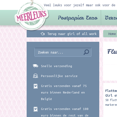
Veel leuks voor jezelf maar ook voor de 
Postpapier Enzo
Verz
Terug naar girl of all work
Home
Flu
Snelle verzending
Persoonlijke service
Gratis verzenden vanaf 75
Flutte
euro binnen Nederland en
Girl o
België
50 flut
markere
Gratis verzenden vanaf 100
boek of
te gebr
euro binnen de rest van de