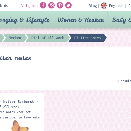
kids
Volg ons
Blog
English
O
orging & Lifestyle
Wonen & Keuken
Baby &
Merken
Girl of all work
Flutter notes
tter notes
1 resul
r Notes: Sunburst -
f all work
ter notes voor het
n van o.a. je favoriete
 magazine. Ook leuk om
uiken voor bijvoorbeeld