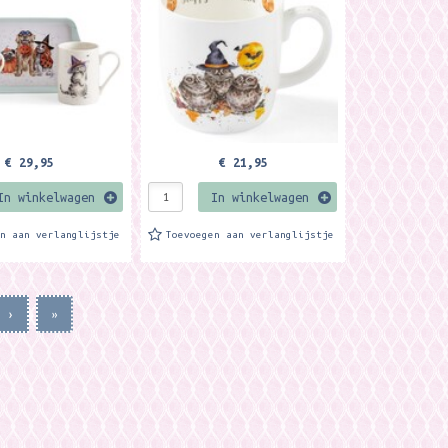
heeft een inhoud van 400...
nhoud...
€ 29,95
€ 21,95
In winkelwagen
In winkelwagen
en aan verlanglijstje
Toevoegen aan verlanglijstje
›
»