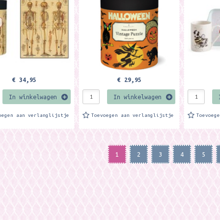
oenen zak welke...
een katoenen zak welke...
Formaat: i
€ 34,95
€ 29,95
In winkelwagen
In winkelwagen
oegen aan verlanglijstje
Toevoegen aan verlanglijstje
Toevoeg
1
2
3
4
5