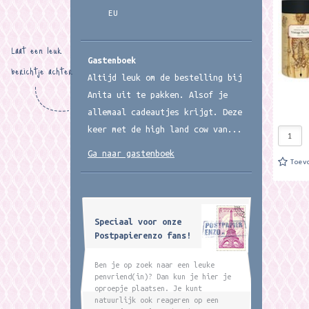
een kat
EU
Laat een leuk
Gastenboek
berichtje achter
Altijd leuk om de bestelling bij
Anita uit te pakken. Alsof je
allemaal cadeautjes krijgt. Deze
keer met de high land cow van...
Ga naar gastenboek
Toev
Speciaal voor onze
Postpapierenzo fans!
Ben je op zoek naar een leuke
penvriend(in)? Dan kun je hier je
oproepje plaatsen. Je kunt
natuurlijk ook reageren op een