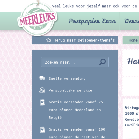
Veel leuks voor jezelf maar ook voor de 
Postpapier Enzo
Verz
Terug naar seizoenen/thema's
Home
Ha
Snelle verzending
Persoonlijke service
Gratis verzenden vanaf 75
Vintag
euro binnen Nederland en
1000 s
België
Co
Geweldi
Cavalli
Gratis verzenden vanaf 100
puzzels
stukjes
euro binnen de rest van de