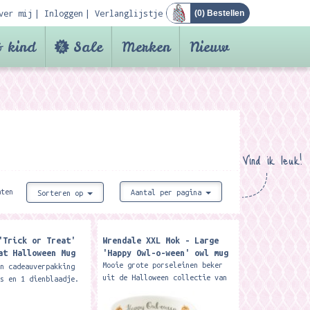
ver mij
Inloggen
Verlanglijstje
(
0
) Bestellen
 kind
Sale
Merken
Nieuw
Vind ik leuk!
aten
Aantal per pagina
Sorteren op
'Trick or Treat'
Wrendale XXL Mok - Large
at Halloween Mug
'Happy Owl-o-ween' owl mug ​
Set
Mooie grote porseleinen beker
in cadeauverpakking
uit de Halloween collectie van
es en 1 dienblaadje.
Wrendale Designs: Deze
zijn van porselein en
prachtige Royal Worcester mok
ad van melamine.