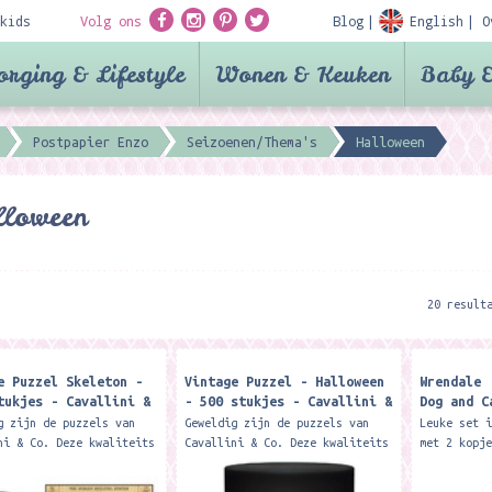
kids
Volg ons
Blog
English
O
orging & Lifestyle
Wonen & Keuken
Baby &
Postpapier Enzo
Seizoenen/Thema's
Halloween
lloween
20 result
e Puzzel Skeleton -
Vintage Puzzel - Halloween
Wrendale 
tukjes - Cavallini &
- 500 stukjes - Cavallini &
Dog and C
Co
and Tray 
g zijn de puzzels van
Geweldig zijn de puzzels van
Leuke set 
ni & Co. Deze kwaliteits
Cavallini & Co. Deze kwaliteits
met 2 kopj
 bestaan uit 1000
puzzels bestaan uit 500
De kopjes 
. De stukjes zitten in
stukjes. De stukjes zitten in
het dienbl