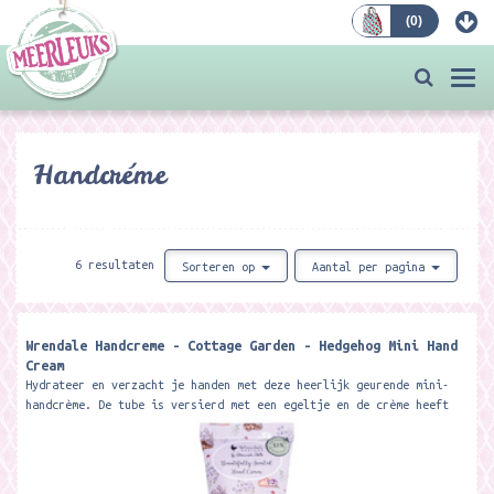
(
0
)
Bestellen
Togg
navi
Handcréme
6 resultaten
Sorteren op
Aantal per pagina
Wrendale Handcreme - Cottage Garden - Hedgehog Mini Hand
Cream
Hydrateer en verzacht je handen met deze heerlijk geurende mini-
handcrème. De tube is versierd met een egeltje en de crème heeft
een...