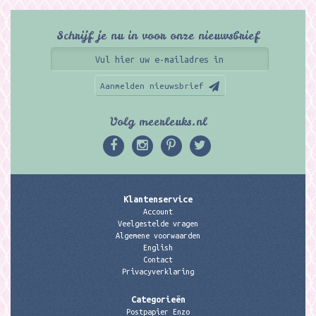
Schrijf je nu in voor onze nieuwsbrief
Aanmelden nieuwsbrief
Volg meerleuks.nl
Klantenservice
Account
Veelgestelde vragen
Algemene voorwaarden
English
Contact
Privacyverklaring
Categorieën
Postpapier Enzo