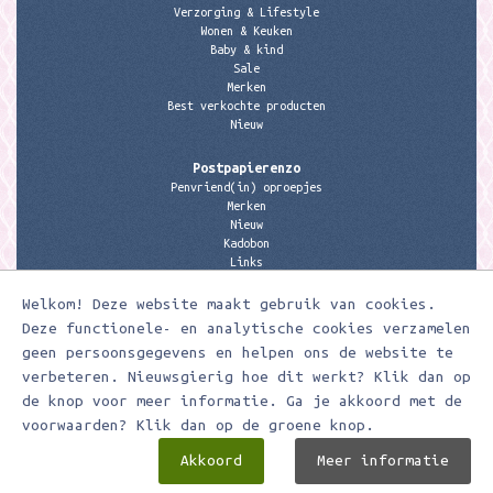
Verzorging & Lifestyle
Wonen & Keuken
Baby & kind
Sale
Merken
Best verkochte producten
Nieuw
Postpapierenzo
Penvriend(in) oproepjes
Merken
Nieuw
Kadobon
Links
Welkom! Deze website maakt gebruik van cookies.
Contactgegevens
Meerleuks
Deze functionele- en analytische cookies verzamelen
anita@meerleuks.nl
geen persoonsgegevens en helpen ons de website te
06 – 107 163 36
verbeteren. Nieuwsgierig hoe dit werkt? Klik dan op
de knop voor meer informatie. Ga je akkoord met de
KVK nummer: 58807179
BTW nummer: 853190859B01
voorwaarden? Klik dan op de groene knop.
Akkoord
Meer informatie
Meerleuks ® Ontwerp & realisatie door
Digizijn ICT & WEB