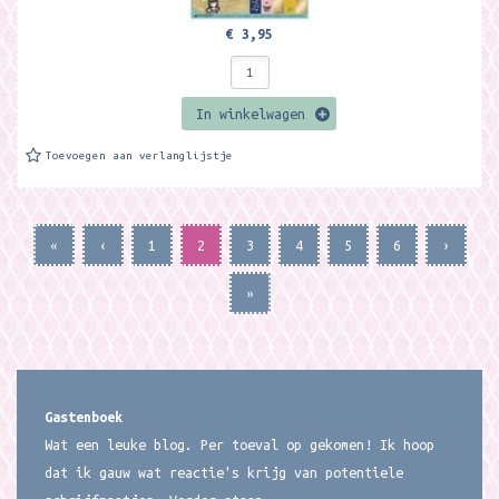
€ 3,95
In winkelwagen
Toevoegen aan verlanglijstje
«
‹
1
2
3
4
5
6
›
»
Gastenboek
Wat een leuke blog. Per toeval op gekomen! Ik hoop
dat ik gauw wat reactie's krijg van potentiele