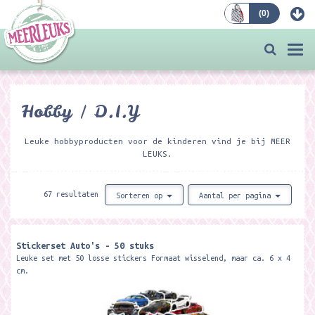
(
0
)
Bestellen
Togg
navi
Hobby / D.I.Y
Leuke hobbyproducten voor de kinderen vind je bij MEER
LEUKS.
67 resultaten
Sorteren op
Aantal per pagina
Stickerset Auto's - 50 stuks
Leuke set met 50 losse stickers Formaat wisselend, maar ca. 6 x 4
cm.