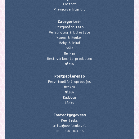
Contact
Privacyverklaring
Categorieën
Postpapier Enzo
Verzorging & Lifestyle
Wonen & Keuken
Baby & kind
Sale
Merken
Best verkochte producten
Nieuw
Postpapierenzo
Penvriend(in) oproepjes
Merken
Nieuw
Kadobon
Links
Contactgegevens
Meerleuks
anita@meerleuks.nl
06 – 107 163 36