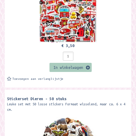
€ 3,50
In winkelwagen
Toevoegen aan verlanglijstje
Stickerset Dieren - 50 stuks
Leuke set met 50 losse stickers Formaat wisselend, maar ca. 6 x 4
cm.