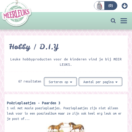
(
0
)
Bestellen
Togg
navi
Hobby / D.I.Y
Leuke hobbyproducten voor de kinderen vind je bij MEER
LEUKS.
67 resultaten
Sorteren op
Aantal per pagina
Poëzieplaatjes - Paarden 3
1 vel met mooie poezieplaatjes. Poezieplaatjes zijn niet alleen
leuk voor in een poeziealbum maar ze zijn ook heel erg leuk om er
je post of...