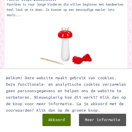
Punniken is voor jonge kinderen die willen beginnen met handwerken
heel leuk om te doen. Ze kunnen op een eenvoudige manier iets
moois...
€ 4,95
Welkom! Deze website maakt gebruik van cookies.
Deze functionele- en analytische cookies verzamelen
geen persoonsgegevens en helpen ons de website te
verbeteren. Nieuwsgierig hoe dit werkt? Klik dan op
In winkelwagen
de knop voor meer informatie. Ga je akkoord met de
Toevoegen aan verlanglijstje
voorwaarden? Klik dan op de groene knop.
Akkoord
Meer informatie
Prikmotiefblok Kerst met gekleurde borduurkaarten