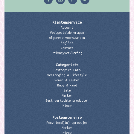
Klantenservice
Account
Veelgestelde vragen
Algemene voorwaarden
English
Contact
Privacyverklaring
Categorieën
Postpapier Enzo
Verzorging & Lifestyle
Wonen & Keuken
Baby & kind
Sale
Merken
Best verkochte producten
Nieuw
Postpapierenzo
Penvriend(in) oproepjes
Merken
Nieuw