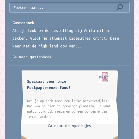
Gastenboek
Altijd leuk om de bestelling bij Anita uit te
pakken. Alsof je allemaal cadeautjes krijgt. Deze
keer met de high land cow van...
Ga naar gastenboek
Speciaal voor onze
Postpapierenzo fans!
Ben je op zoek naar een leuke penvriend(in)?
Dan kun je hier je oproepje plaatsen. Je kunt
natuurlijk ook reageren op een oproepje van
iemand anders.
Ga naar de oproepjes