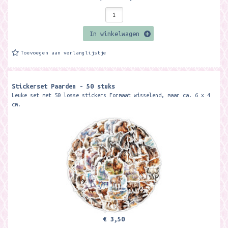
In winkelwagen
Toevoegen aan verlanglijstje
Stickerset Paarden - 50 stuks
Leuke set met 50 losse stickers Formaat wisselend, maar ca. 6 x 4
cm.
€ 3,50