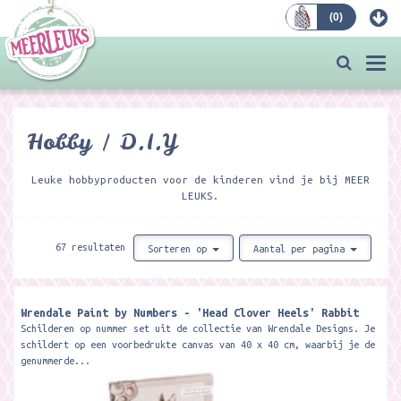
(
0
)
Bestellen
Togg
navi
Hobby / D.I.Y
Leuke hobbyproducten voor de kinderen vind je bij MEER
LEUKS.
67 resultaten
Sorteren op
Aantal per pagina
Wrendale Paint by Numbers - 'Head Clover Heels' Rabbit
Schilderen op nummer set uit de collectie van Wrendale Designs. Je
schildert op een voorbedrukte canvas van 40 x 40 cm, waarbij je de
genummerde...