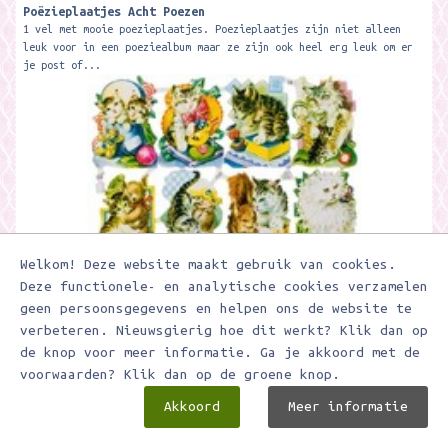
Poëzieplaatjes Acht Poezen
1 vel met mooie poezieplaatjes. Poezieplaatjes zijn niet alleen
leuk voor in een poeziealbum maar ze zijn ook heel erg leuk om er
je post of...
Welkom! Deze website maakt gebruik van cookies.
€ 1,45
Deze functionele- en analytische cookies verzamelen
geen persoonsgegevens en helpen ons de website te
verbeteren. Nieuwsgierig hoe dit werkt? Klik dan op
In winkelwagen
de knop voor meer informatie. Ga je akkoord met de
voorwaarden? Klik dan op de groene knop.
Toevoegen aan verlanglijstje
Akkoord
Meer informatie