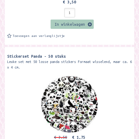
€ 3,50
In winkelwagen
Toevoegen aan verlanglijstje
Stickerset Panda - 50 stuks
Leuke set met 50 losse panda stickers Formaat wisselend, maar ca. 6
x 4 cm.
€ 3,50
€ 1,75