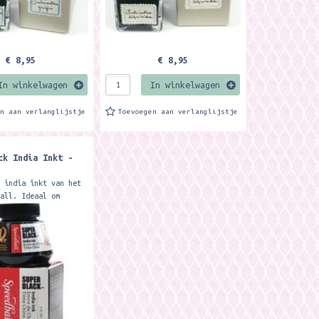
€ 8,95
€ 8,95
In winkelwagen
In winkelwagen
en aan verlanglijstje
Toevoegen aan verlanglijstje
ck India Inkt -
k india inkt van het
ball. Ideaal om
ld mee te
ren en te tekenen.
,2 ml.