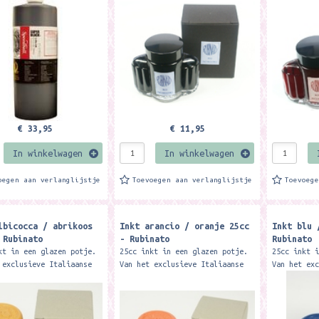
aferen en te tekenen.
 909 ml.
€ 33,95
€ 11,95
In winkelwagen
In winkelwagen
oegen aan verlanglijstje
Toevoegen aan verlanglijstje
Toevoeg
lbicocca / abrikoos
Inkt arancio / oranje 25cc
Inkt blu 
 Rubinato
- Rubinato
Rubinato
kt in een glazen potje.
25cc inkt in een glazen potje.
25cc inkt 
 exclusieve Italiaanse
Van het exclusieve Italiaanse
Van het ex
binato. Merk: Rubinato
merk Rubinato. Merk: Rubinato
merk Rubin