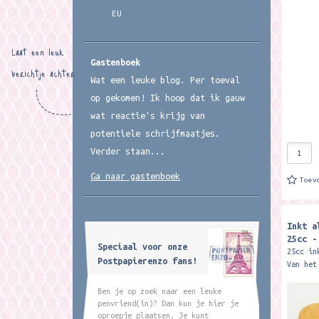
kalligr
EU
Inhoud:
Laat een leuk
Gastenboek
berichtje achter
Wat een leuke blog. Per toeval
op gekomen! Ik hoop dat ik gauw
wat reactie's krijg van
potentiele schrijfmaatjes.
Verder staan...
Ga naar gastenboek
Toev
Inkt a
25cc -
Speciaal voor onze
25cc in
Postpapierenzo fans!
Van het
merk Ru
Ben je op zoek naar een leuke
penvriend(in)? Dan kun je hier je
oproepje plaatsen. Je kunt