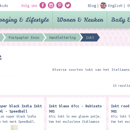
kids
Volg ons
Blog
English
O
orging & Lifestyle
Wonen & Keuken
Baby &
Postpapier Enzo
Handlettering
Inkt
t
Diverse soorten inkt van het Italiaans
15 result
uper black India Inkt
Inkt blauw 67cc - Rubinato
Inkt rood
ml - Speedball
901
901
les super black india
67cc inkt in een glazen potje.
67cc inkt 
n het merk Speedball.
Van het exclusieve Italiaanse
Van het ex
om bijvoorbeeld mee te
merk Rubinato. Merk: Rubinato
merk Rubin