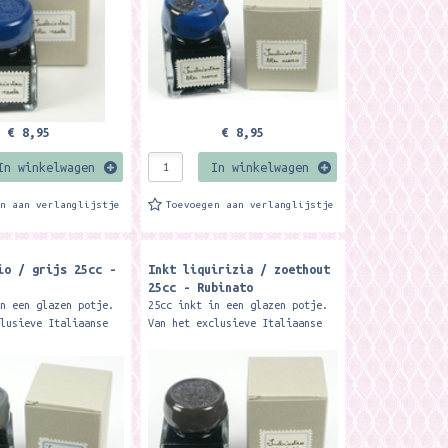
€ 8,95
€ 8,95
In winkelwagen
In winkelwagen
en aan verlanglijstje
Toevoegen aan verlanglijstje
io / grijs 25cc -
Inkt liquirizia / zoethout
25cc - Rubinato
in een glazen potje.
25cc inkt in een glazen potje.
clusieve Italiaanse
Van het exclusieve Italiaanse
ato. Merk: Rubinato
merk Rubinato. Merk: Rubinato