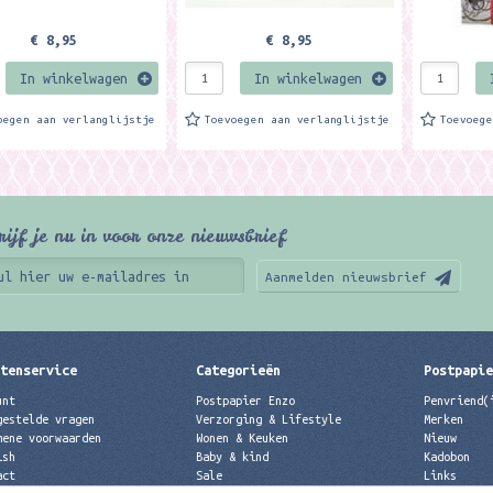
€ 8,95
€ 8,95
In winkelwagen
In winkelwagen
oegen aan verlanglijstje
Toevoegen aan verlanglijstje
Toevoeg
rijf je nu in voor onze nieuwsbrief
Aanmelden nieuwsbrief
tenservice
Categorieën
Postpapi
unt
Postpapier Enzo
Penvriend(
gestelde vragen
Verzorging & Lifestyle
Merken
mene voorwaarden
Wonen & Keuken
Nieuw
ish
Baby & kind
Kadobon
act
Sale
Links