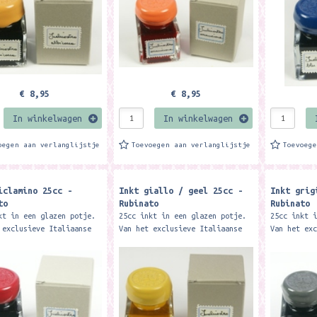
€ 8,95
€ 8,95
In winkelwagen
In winkelwagen
oegen aan verlanglijstje
Toevoegen aan verlanglijstje
Toevoeg
iclamino 25cc -
Inkt giallo / geel 25cc -
Inkt grig
to
Rubinato
Rubinato
kt in een glazen potje.
25cc inkt in een glazen potje.
25cc inkt 
 exclusieve Italiaanse
Van het exclusieve Italiaanse
Van het ex
binato. Merk: Rubinato
merk Rubinato. Merk: Rubinato
merk Rubin