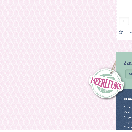
Toev
Sch
Klan
Acco
Veel
Alge
Engl
Cont