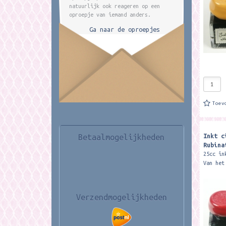
natuurlijk ook reageren op een
oproepje van iemand anders.
Ga naar de oproepjes
Toev
Inkt c
Betaalmogelijkheden
Rubina
25cc in
Van het
merk Ru
Verzendmogelijkheden