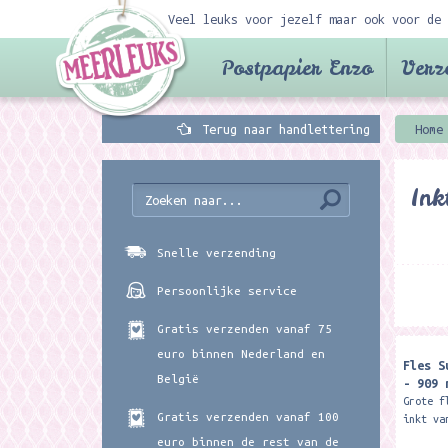
Veel leuks voor jezelf maar ook voor de 
Postpapier Enzo
Verz
Terug naar handlettering
Home
Ink
Snelle verzending
Persoonlijke service
Gratis verzenden vanaf 75
euro binnen Nederland en
Fles S
België
- 909 
Grote f
Gratis verzenden vanaf 100
inkt va
Ideaal 
euro binnen de rest van de