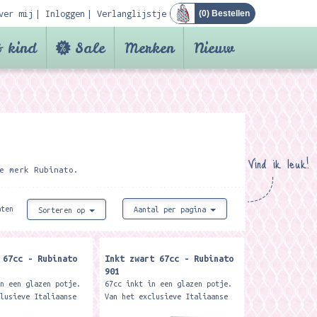
ver mij
Inloggen
Verlanglijstje
(
0
) Bestellen
 kind
Sale
Merken
Nieuw
Vind ik leuk!
e merk Rubinato.
aten
Aantal per pagina
Sorteren op
 67cc - Rubinato
Inkt zwart 67cc - Rubinato
901
in een glazen potje.
67cc inkt in een glazen potje.
clusieve Italiaanse
Van het exclusieve Italiaanse
ato. Merk: Rubinato
merk Rubinato. Merk: Rubinato