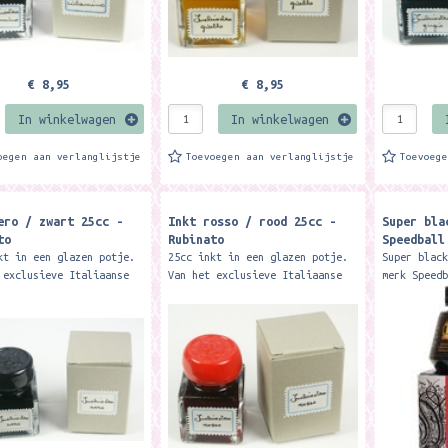
€ 8,95
€ 8,95
In winkelwagen
In winkelwagen
oegen aan verlanglijstje
Toevoegen aan verlanglijstje
Toevoeg
ero / zwart 25cc -
Inkt rosso / rood 25cc -
Super bla
to
Rubinato
Speedball
kt in een glazen potje.
25cc inkt in een glazen potje.
Super blac
 exclusieve Italiaanse
Van het exclusieve Italiaanse
merk Speed
binato. Merk: Rubinato
merk Rubinato. Merk: Rubinato
bijvoorbee
kalligrafe
Inhoud: 59