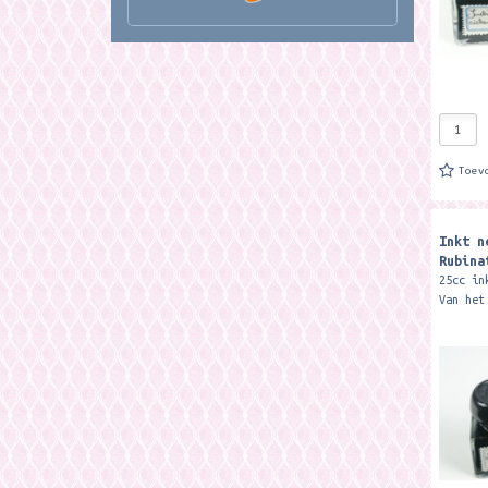
Toev
Inkt n
Rubina
25cc in
Van het
merk Ru