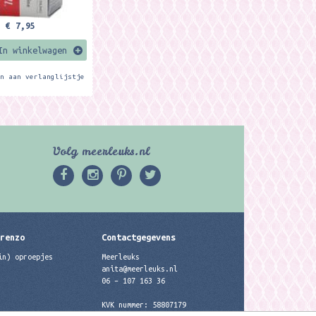
€ 7,95
In winkelwagen
en aan verlanglijstje
Volg meerleuks.nl
erenzo
Contactgegevens
in) oproepjes
Meerleuks
anita@meerleuks.nl
06 – 107 163 36
KVK nummer: 58807179