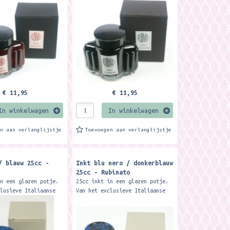
€ 11,95
€ 11,95
In winkelwagen
In winkelwagen
en aan verlanglijstje
Toevoegen aan verlanglijstje
/ blauw 25cc -
Inkt blu nero / donkerblauw
25cc - Rubinato
in een glazen potje.
25cc inkt in een glazen potje.
clusieve Italiaanse
Van het exclusieve Italiaanse
ato. Merk: Rubinato
merk Rubinato. Merk: Rubinato