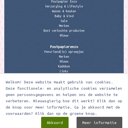
Postpapier Enzo
Verzorging & Lifestyle
Wonen & Keuken
Baby & kind
Sale
Merken
Best verkochte producten
Nieuw
Postpapierenzo
Penvriend(in) oproepjes
Merken
Nieuw
Kadobon
Links
Welkom! Deze website maakt gebruik van cookies.
Contactgegevens
Meerleuks
Deze functionele- en analytische cookies verzamelen
anita@meerleuks.nl
geen persoonsgegevens en helpen ons de website te
06 – 107 163 36
verbeteren. Nieuwsgierig hoe dit werkt? Klik dan op
KVK nummer: 58807179
de knop voor meer informatie. Ga je akkoord met de
BTW nummer: 853190859B01
voorwaarden? Klik dan op de groene knop.
Akkoord
Meer informatie